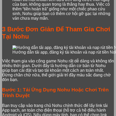
của bạn, không quan trọng là thắng hay thua. Việc có
thêm “tiền hoàn trả” giống như một chiếc phao cứu
sinh, Nohu giúp bạn có thêm cơ hội gỡ gạc lại những
ván chưa may mắn.
3 Bước Đơn Giản Để Tham Gia Chơi
Tại Nohu
Hướng dẫn tải app, đăng ký tài khoản và nạp rút tiền N
Việc tham gia vào cổng game Nohu rất dễ dàng và không tốn
nhiều thời gian. Dưới đây là hướng dẫn cơ bản từ Nohu
giúp bạn cài đặt và tạo tài khoản một cách an toàn nhất.
Đừng chần chừ nữa, thế giới giải trí đầy màu sắc đang chờ
đón bạn.
Bước 1: Tải Ứng Dụng Nohu Hoặc Chơi Trên
Trình Duyệt
Bạn truy cập vào trang chủ Nohu chính thức để lấy link tải
App sạch, an toàn cho điện thoại (hỗ trợ cả hệ điều hành
Android và iOS). Nếu dùng máy tính, bạn có thể chọn link