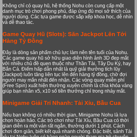
Không chỉ có quay hũ, hệ thống Nohu còn cung cấp một
danh mục trò chơi phong phú, đáp ứng đủ mọi sở thích của
người dùng. Các tựa game được sắp xếp khoa học, dễ nhìn
và dễ thao tác.
Game Quay Hũ (Slots): Săn Jackpot Lên Tới
Hàng Tỷ Đồng
Đây là dòng sản phẩm chủ lực làm nên tên tuổi của Nohu.
Các game quay hũ sở hữu giao diện hình ảnh 3D đẹp mắt
với nhiều chủ đề quen thuộc như Thần Tài, Tây Du Ký, hay
Bắn Cá. Điểm hấp dẫn nhất là quỹ giải thưởng tích lũy
(Jackpot) luôn tăng liên tục lên đến hàng tỷ đồng, chờ đợi
người may mắn nhất đến nhận. Các vòng quay miễn phí
(Free Spin) xuất hiện thường xuyên chính là chìa khóa vàng
giúp bạn nhân x5, x10 số tiền thưởng chỉ trong nháy mắt.
Minigame Giải Trí Nhanh: Tài Xỉu, Bầu Cua
Nếu bạn không có nhiều thời gian, Minigame Nohu là lựa
chọn hoàn hảo. Các trò chơi như Tài Xỉu, Bầu Cua có thời
gian diễn ra một ván rất ngắn, thường dưới 1 phút. Cách
chơi đơn giản, biết kết quả nhanh chóng. Đặc biệt, sảnh Tài
xỉu tại Nohu luôn có hàng ngàn người tham gia trò chuyện