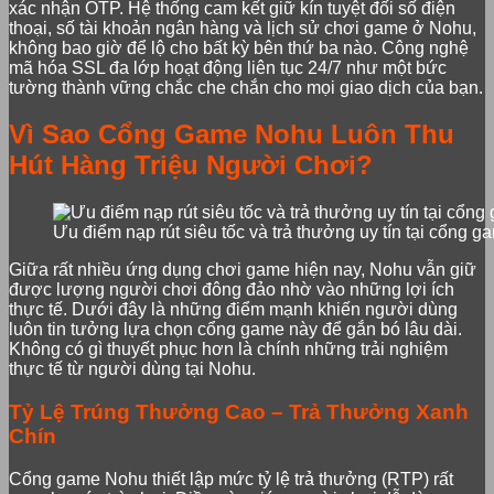
xác nhận OTP. Hệ thống cam kết giữ kín tuyệt đối số điện
thoại, số tài khoản ngân hàng và lịch sử chơi game ở Nohu,
không bao giờ để lộ cho bất kỳ bên thứ ba nào. Công nghệ
mã hóa SSL đa lớp hoạt động liên tục 24/7 như một bức
tường thành vững chắc che chắn cho mọi giao dịch của bạn.
Vì Sao Cổng Game Nohu Luôn Thu
Hút Hàng Triệu Người Chơi?
Ưu điểm nạp rút siêu tốc và trả thưởng uy tín tại cổng 
Giữa rất nhiều ứng dụng chơi game hiện nay, Nohu vẫn giữ
được lượng người chơi đông đảo nhờ vào những lợi ích
thực tế. Dưới đây là những điểm mạnh khiến người dùng
luôn tin tưởng lựa chọn cổng game này để gắn bó lâu dài.
Không có gì thuyết phục hơn là chính những trải nghiệm
thực tế từ người dùng tại Nohu.
Tỷ Lệ Trúng Thưởng Cao – Trả Thưởng Xanh
Chín
Cổng game Nohu thiết lập mức tỷ lệ trả thưởng (RTP) rất