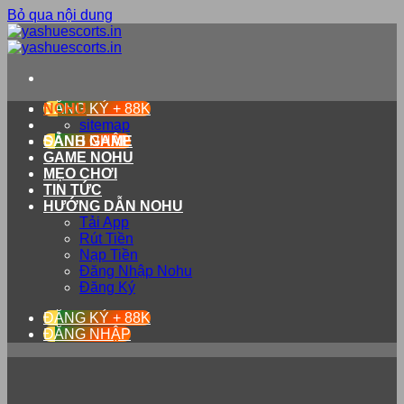
Bỏ qua nội dung
ĐĂNG KÝ + 88K
NOHU
sitemap
ĐĂNG NHẬP
SẢNH GAME
GAME NOHU
MẸO CHƠI
TIN TỨC
HƯỚNG DẪN NOHU
Tải App
Rút Tiền
Nạp Tiền
Đăng Nhập Nohu
Đăng Ký
ĐĂNG KÝ + 88K
ĐĂNG NHẬP