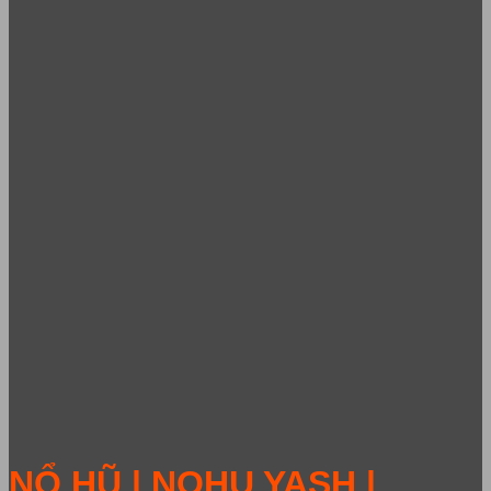
NỔ HŨ | NOHU YASH |