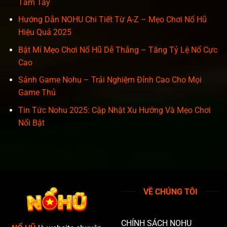
Tầm Tay
Hướng Dẫn NOHU Chi Tiết Từ A-Z – Mẹo Chơi Nổ Hũ
Hiệu Quả 2025
Bật Mí Mẹo Chơi Nổ Hũ Dễ Thắng – Tăng Tỷ Lệ Nổ Cực
Cao
Sảnh Game Nohu – Trải Nghiệm Đỉnh Cao Cho Mọi
Game Thủ
Tin Tức Nohu 2025: Cập Nhật Xu Hướng Và Mẹo Chơi
Nổi Bật
VỀ CHÚNG TÔI
CHÍNH SÁCH NOHU