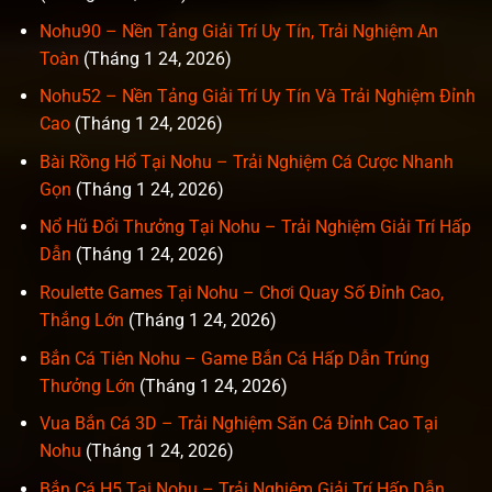
Nohu90 – Nền Tảng Giải Trí Uy Tín, Trải Nghiệm An
Toàn
(Tháng 1 24, 2026)
Nohu52 – Nền Tảng Giải Trí Uy Tín Và Trải Nghiệm Đỉnh
Cao
(Tháng 1 24, 2026)
Bài Rồng Hổ Tại Nohu – Trải Nghiệm Cá Cược Nhanh
Gọn
(Tháng 1 24, 2026)
Nổ Hũ Đổi Thưởng Tại Nohu – Trải Nghiệm Giải Trí Hấp
Dẫn
(Tháng 1 24, 2026)
Roulette Games Tại Nohu – Chơi Quay Số Đỉnh Cao,
Thắng Lớn
(Tháng 1 24, 2026)
Bắn Cá Tiên Nohu – Game Bắn Cá Hấp Dẫn Trúng
Thưởng Lớn
(Tháng 1 24, 2026)
Vua Bắn Cá 3D – Trải Nghiệm Săn Cá Đỉnh Cao Tại
Nohu
(Tháng 1 24, 2026)
Bắn Cá H5 Tại Nohu – Trải Nghiệm Giải Trí Hấp Dẫn