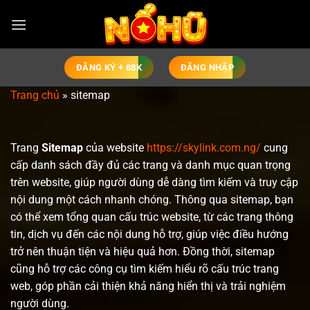
Bỏ
qua
nội
dung
ĐĂNG KÝ + 88K
ĐĂNG NHẬP
Trang chủ
»
sitemap
Trang
Sitemap
của website
https://skylink.com.ng/
cung
cấp danh sách đầy đủ các trang và danh mục quan trọng
trên website, giúp người dùng dễ dàng tìm kiếm và truy cập
nội dung một cách nhanh chóng. Thông qua sitemap, bạn
có thể xem tổng quan cấu trúc website, từ các trang thông
tin, dịch vụ đến các nội dung hỗ trợ, giúp việc điều hướng
trở nên thuận tiện và hiệu quả hơn. Đồng thời, sitemap
cũng hỗ trợ các công cụ tìm kiếm hiểu rõ cấu trúc trang
web, góp phần cải thiện khả năng hiển thị và trải nghiệm
người dùng.