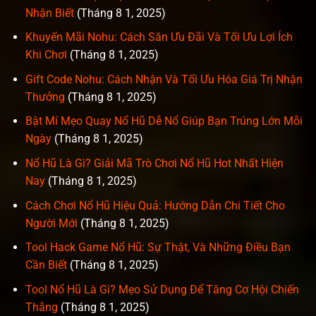
Nhận Biết
(Tháng 8 1, 2025)
Khuyến Mãi Nohu: Cách Săn Ưu Đãi Và Tối Ưu Lợi Ích
Khi Chơi
(Tháng 8 1, 2025)
Gift Code Nohu: Cách Nhận Và Tối Ưu Hóa Giá Trị Nhận
Thưởng
(Tháng 8 1, 2025)
Bật Mí Mẹo Quay Nổ Hũ Dễ Nổ Giúp Bạn Trúng Lớn Mỗi
Ngày
(Tháng 8 1, 2025)
Nổ Hũ Là Gì? Giải Mã Trò Chơi Nổ Hũ Hot Nhất Hiện
Nay
(Tháng 8 1, 2025)
Cách Chơi Nổ Hũ Hiệu Quả: Hướng Dẫn Chi Tiết Cho
Người Mới
(Tháng 8 1, 2025)
Tool Hack Game Nổ Hũ: Sự Thật, Và Những Điều Bạn
Cần Biết
(Tháng 8 1, 2025)
Tool Nổ Hũ Là Gì? Mẹo Sử Dụng Để Tăng Cơ Hội Chiến
Thắng
(Tháng 8 1, 2025)