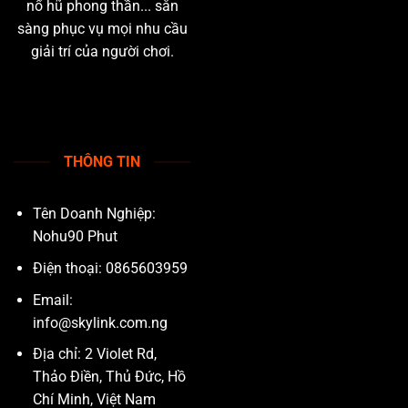
nổ hũ phong thần... sẵn
sàng phục vụ mọi nhu cầu
giải trí của người chơi.
THÔNG TIN
Tên Doanh Nghiệp:
Nohu90 Phut
Điện thoại: 0865603959
Email:
info@skylink.com.ng
Địa chỉ: 2 Violet Rd,
Thảo Điền, Thủ Đức, Hồ
Chí Minh, Việt Nam