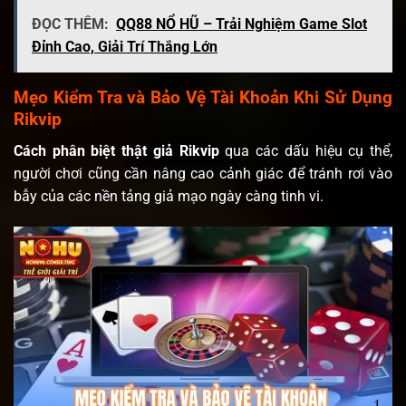
ĐỌC THÊM:
QQ88 NỔ HŨ – Trải Nghiệm Game Slot
Đỉnh Cao, Giải Trí Thắng Lớn
Mẹo Kiểm Tra và Bảo Vệ Tài Khoản Khi Sử Dụng
Rikvip
Cách phân biệt thật giả Rikvip
qua các dấu hiệu cụ thể,
người chơi cũng cần nâng cao cảnh giác để tránh rơi vào
bẫy của các nền tảng giả mạo ngày càng tinh vi.