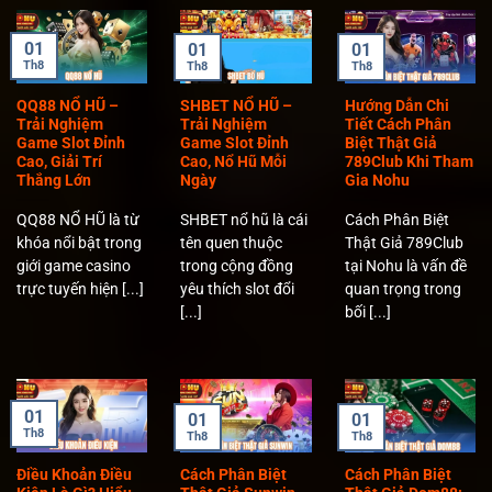
01
01
01
Th8
Th8
Th8
QQ88 NỔ HŨ –
SHBET NỔ HŨ –
Hướng Dẫn Chi
Trải Nghiệm
Trải Nghiệm
Tiết Cách Phân
Game Slot Đỉnh
Game Slot Đỉnh
Biệt Thật Giả
Cao, Giải Trí
Cao, Nổ Hũ Mỗi
789Club Khi Tham
Thắng Lớn
Ngày
Gia Nohu
QQ88 NỔ HŨ là từ
SHBET nổ hũ là cái
Cách Phân Biệt
khóa nổi bật trong
tên quen thuộc
Thật Giả 789Club
giới game casino
trong cộng đồng
tại Nohu là vấn đề
trực tuyến hiện [...]
yêu thích slot đổi
quan trọng trong
[...]
bối [...]
01
01
01
Th8
Th8
Th8
Điều Khoản Điều
Cách Phân Biệt
Cách Phân Biệt