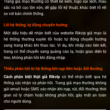
Trang giả mạo thường có thiết kế kém, logo sai lệch, màu
sắc và bố cục lộn xộn, dễ gặp lỗi kỹ thuật, khác biệt rõ rệt
so với bản chính thống.
Lỗi hệ thống, tự động chuyển hướng
Một dấu hiệu dễ nhận biết của website Rikvip giả mạo là
hệ thống thường xuyên lỗi hoặc tự động chuyển hướng
sang trang khác khi thao tác. Ví dụ, khi nhấp vào liên kết,
trang có thể chuyển sang quảng cáo lạ, hoặc giao diện bị
treo, không phản hồi khi đăng nhập.
Thiếu phản hồi từ hệ thống khi nạp tiền hoặc đổi thưởng
Cách phân biệt thật giả Rikvip
có thể nhận biết qua hệ
thống xác nhận và phản hồi. Trang giả mạo thường không
gửi email hoặc SMS xác nhận khi nạp, rút, đổi thưởng; thời
gian xử lý chậm hoặc không phản hồi, gây mất an toàn
cho người dùng.