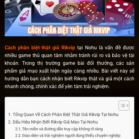
Cách phân biệt thật giả Rikvip
tại Nohu là vấn đề được
nhiều game thủ quan tâm nhằm tránh rủi ro và bảo vệ tài
khoản. Trong thị trường game bài đổi thưởng, các sản
phẩm giả mạo xuất hiện ngày càng nhiều. Bài viết này sẽ
hướng dẫn bạn cách nhận biết Rikvip thật và giả một cách
nhanh chóng, chính xác để yên tâm trải nghiệm.
phụ lục
Tổng Quan Về Cách Phân Biệt Thật Giả Rikvip Tại Nohu
Dấu Hiệu Nhận Biết Rikvip Giả Mạo Tại Nohu
Tên miền và đường dẫn truy cập không rõ ràng
Giao diện và trải nghiệm người dùng thiếu chuyên nghiệp