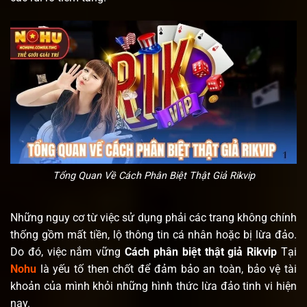
Tổng Quan Về Cách Phân Biệt Thật Giả Rikvip
Những nguy cơ từ việc sử dụng phải các trang không chính
thống gồm mất tiền, lộ thông tin cá nhân hoặc bị lừa đảo.
Do đó, việc nắm vững
Cách phân biệt thật giả Rikvip
Tại
Nohu
là yếu tố then chốt để đảm bảo an toàn, bảo vệ tài
khoản của mình khỏi những hình thức lừa đảo tinh vi hiện
nay.