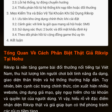
Lỗi hệ thống, tự động chuyển hướng
Thiếu phản hồi từ hệ thống khi nạp tiền hoặc đổi thưởng
Mẹo Kiểm Tra và Bảo Vệ Tài Khoản Khi Sử Dụng Rikvip
Ưu tiên kho ứng dụng chính thức khi cài đặt
Cảnh giác với link lạ gửi qua mạng xã hội hoặc SMS
Sử dụng xác thực 2 bước và đổi mật khẩu định kỳ
Theo dõi phản hồi từ cộng đồng game thủ uy tín
Kết luận
Tổng Quan Về Cách Phân Biệt Thật Giả Rikvip
Tại Nohu
Rikvip là nền tảng game bài đổi thưởng nổi tiếng tại Việt
Nam, thu hút lượng lớn người chơi bởi tính năng đa dạng,
giao diện thân thiện và hệ thống thưởng hấp dẫn. Tuy
nhiên, bên cạnh các trang chính thức, còn xuất hiện nhiều
website, ứng dụng giả mạo, gây nguy hiểm cho tài khoản
và quyền lợi của người dùng. Vì vậy, hiểu rõ về đặc điểm
nhận diện Rikvip thật và giả giúp bạn có thể phòng tránh
các rủi ro tiềm tàng.