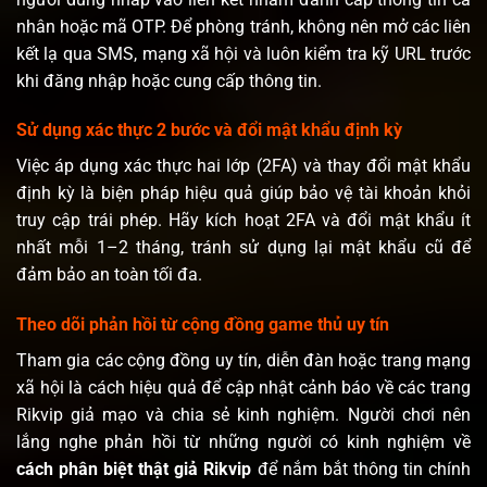
nhân hoặc mã OTP. Để phòng tránh, không nên mở các liên
kết lạ qua SMS, mạng xã hội và luôn kiểm tra kỹ URL trước
khi đăng nhập hoặc cung cấp thông tin.
Sử dụng xác thực 2 bước và đổi mật khẩu định kỳ
Việc áp dụng xác thực hai lớp (2FA) và thay đổi mật khẩu
định kỳ là biện pháp hiệu quả giúp bảo vệ tài khoản khỏi
truy cập trái phép. Hãy kích hoạt 2FA và đổi mật khẩu ít
nhất mỗi 1–2 tháng, tránh sử dụng lại mật khẩu cũ để
đảm bảo an toàn tối đa.
Theo dõi phản hồi từ cộng đồng game thủ uy tín
Tham gia các cộng đồng uy tín, diễn đàn hoặc trang mạng
xã hội là cách hiệu quả để cập nhật cảnh báo về các trang
Rikvip giả mạo và chia sẻ kinh nghiệm. Người chơi nên
lắng nghe phản hồi từ những người có kinh nghiệm về
cách phân biệt thật giả Rikvip
để nắm bắt thông tin chính