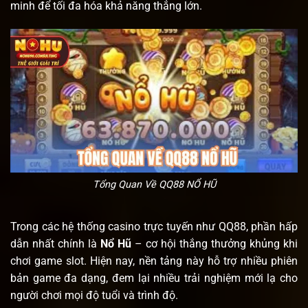
minh để tối đa hóa khả năng thắng lớn.
Tổng Quan Về QQ88 NỔ HŨ
Trong các hệ thống casino trực tuyến như QQ88, phần hấp
dẫn nhất chính là
Nổ Hũ
– cơ hội thắng thưởng khủng khi
chơi game slot. Hiện nay, nền tảng này hỗ trợ nhiều phiên
bản game đa dạng, đem lại nhiều trải nghiệm mới lạ cho
người chơi mọi độ tuổi và trình độ.