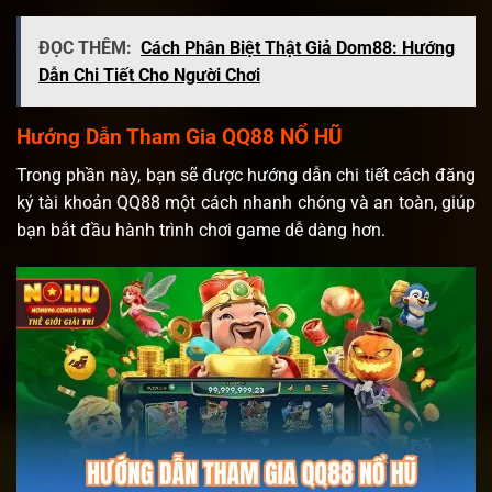
ĐỌC THÊM:
Cách Phân Biệt Thật Giả Dom88: Hướng
Dẫn Chi Tiết Cho Người Chơi
Hướng Dẫn Tham Gia QQ88 NỔ HŨ
Trong phần này, bạn sẽ được hướng dẫn chi tiết cách đăng
ký tài khoản QQ88 một cách nhanh chóng và an toàn, giúp
bạn bắt đầu hành trình chơi game dễ dàng hơn.