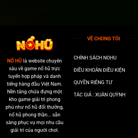
VỀ CHÚNG TÔI
CHÍNH SÁCH NOHU
NỔ HŨ
là website chuyên
sâu về game nổ hũ trực
ĐIỀU KHOẢN ĐIỀU KIỆN
tuyến hợp pháp và danh
QUYỀN RIÊNG TƯ
tiếng hàng đầu Việt Nam.
Nền tảng chứa đựng một
TÁC GIẢ : XUÂN QUỲNH
kho game giải trí phong
phú như nổ hũ đổi thưởng,
nổ hũ phong thần... sẵn
sàng phục vụ mọi nhu cầu
giải trí của người chơi.