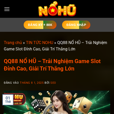
Bỏ
qua
nội
dung
ĐĂNG KÝ + 88K
ĐĂNG NHẬP
Trang chủ
»
TIN TỨC NOHU
»
QQ88 NỔ HŨ – Trải Nghiệm
Game Slot Đỉnh Cao, Giải Trí Thắng Lớn
QQ88 NỔ HŨ – Trải Nghiệm Game Slot
Đỉnh Cao, Giải Trí Thắng Lớn
ĐĂNG VÀO
THÁNG 8 1, 2025
BỞI
SEO
01
Th8