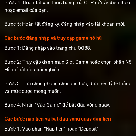
Bước 4: Hoàn tất xác thực bằng mã OTP gửi về điện thoại
hoặc email của bạn.
Bước 5: Hoàn tất đăng ký, đăng nhập vào tài khoản mới.
Các bước đăng nhập và truy cập game nổ hũ
Bước 1: Đăng nhập vào trang chủ QQ88.
Bước 2: Truy cập danh mục Slot Game hoặc chọn phần Nổ
Hũ để bắt đầu trải nghiệm.
Bước 3: Lựa chọn phòng chơi phù hợp, dựa trên tỷ lệ thắng
và mức cược mong muốn.
Bước 4: Nhấn “Vào Game” để bắt đầu vòng quay.
Các bước nạp tiền và bắt đầu vòng quay đầu tiên
Bước 1: Vào phần “Nạp tiền” hoặc “Deposit”.