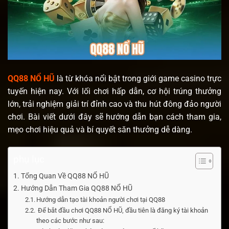
QQ88 NỔ HŨ
là từ khóa nổi bật trong giới game casino trực
tuyến hiện nay. Với lối chơi hấp dẫn, cơ hội trúng thưởng
lớn, trải nghiệm giải trí đỉnh cao và thu hút đông đảo người
chơi. Bài viết dưới đây sẽ hướng dẫn bạn cách tham gia,
mẹo chơi hiệu quả và bí quyết săn thưởng dễ dàng.
phụ lục
Tổng Quan Về QQ88 NỔ HŨ
Hướng Dẫn Tham Gia QQ88 NỔ HŨ
Hướng dẫn tạo tài khoản người chơi tại QQ88
Để bắt đầu chơi QQ88 NỔ HŨ, đầu tiên là đăng ký tài khoản
theo các bước như sau: