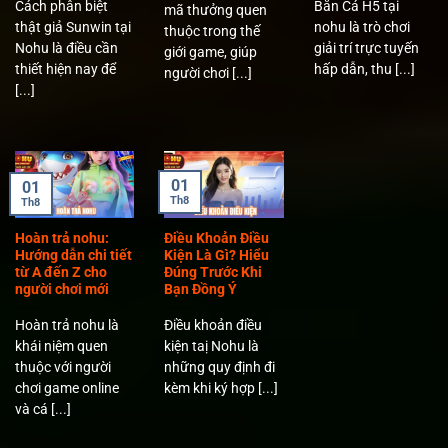
Cách phân biệt
Bắn Cá H5 tại
mã thưởng quen
thật giả Sunwin tại
nohu là trò chơi
thuộc trong thế
Nohu là điều cần
giải trí trực tuyến
giới game, giúp
thiết hiện nay để
hấp dẫn, thu [...]
người chơi [...]
[...]
01
01
Th8
Th8
Hoàn trả nohu:
Điều Khoản Điều
Hướng dẫn chi tiết
Kiện Là Gì? Hiểu
từ A đến Z cho
Đúng Trước Khi
người chơi mới
Bạn Đồng Ý
Hoàn trả nohu là
Điều khoản điều
khái niệm quen
kiện taị Nohu là
thuộc với người
những quy định đi
chơi game online
kèm khi ký hợp [...]
và cá [...]