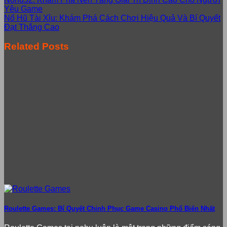
Yêu Game
Nổ Hũ Tài Xỉu: Khám Phá Cách Chơi Hiệu Quả Và Bí Quyết
Đạt Thắng Cao
Related Posts
Roulette Games: Bí Quyết Chinh Phục Game Casino Phổ Biến Nhất