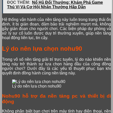
ĐỌC THÊM:
Nổ Hũ Đổi Thưởng: Khám Phá Game
Thú Vị Và Cơ Hội Nhận Thưởng Hấp Dẫn
Hệ thống vận hành của nền tảng này luôn trong trạng thái ổn
định, ít bị gián đoạn, đảm bảo trải nghiệm mượt mà, không
gây gián đoạn cho người chơi. Các biện pháp dự phòng và
xử lý sự cố luôn được duy trì thường xuyên, giúp nền tảng
hoạt động liên tục, tin cậy.
Lý do nên lựa chọn nohu90
Trong vô số nền tảng giải trí trực tuyến, lý do nào khiến nền
tảng này trở thành sự lựa chọn hàng đầu của cộng đồng
người chơi? Dưới đây là các yếu tố thuyết phục bạn khi
quyết định đồng hành cùng nền tảng này.
Lý do nên lựa chọn nohu90
Nohu90 hỗ trợ đa nền tảng pc và thiết bị di
động
Không phân biệt bạn chơi trên máy tính hay điện thoại, nền