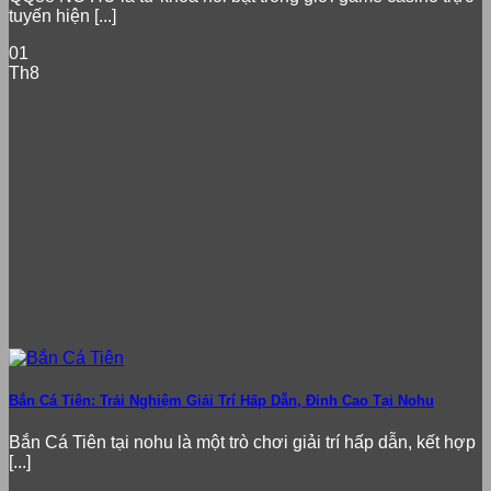
tuyến hiện [...]
01
Th8
Bắn Cá Tiên: Trải Nghiệm Giải Trí Hấp Dẫn, Đỉnh Cao Tại Nohu
Bắn Cá Tiên tại nohu là một trò chơi giải trí hấp dẫn, kết hợp
[...]