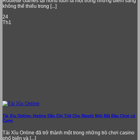
Roulette Games tại nohu luôn là một trong những điểm sáng
không thể thiếu trong [...]
24
Th1
Tài Xỉu Online: Hướng Dẫn Chi Tiết Cho Người Mới Bắt Đầu Chơi cá
Cược
Tài Xỉu Online đã trở thành một trong những trò chơi casino
phổ biến và [...]