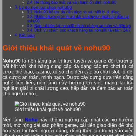
Hệ thống bảo mật và vận hành ổn định nohu90
Lý do nên lựa chọn nohu90
Nohu90 hỗ trợ đa nền tảng pc và thiết bị di động
Nhiều chương trình ưu đãi và khuyến mãi hấp dẫn tại
nohu90
Nạp rút tiền tại nohu90 nhanh chóng an toàn và tiện lợi
Dịch vụ chăm sóc khách hàng tại nohu90 tận tâm 24/7
Kết luận
Giới thiệu khái quát về nohu90
Nohu90
là nền tảng giải trí trực tuyến và game đổi thưởng,
nổi bật với khả năng cung cấp đa dạng các trò chơi từ cá
cược thể thao, casino, xổ số cho đến các trò chơi slot, lô đề,
cá cược an toàn, minh bạch. Được xây dựng dựa trên công
nghệ tiên tiến, nền tảng này hướng tới việc mang lại trải
nghiệm giải trí chất lượng cao, hấp dẫn và đảm bảo an toàn
cho người chơi.
Giới thiệu khái quát về nohu90
Nền tảng
Nohu
này không ngừng cập nhật các xu hướng
mới, mở rộng dải sản phẩm game, cải tiến giao diện để phù
hợp với thị hiếu người dùng, đồng thời tập trung vào việc