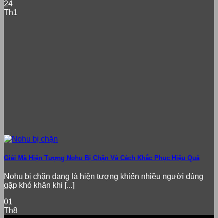
24
Th1
Giải Mã Hiện Tượng Nohu Bị Chặn Và Cách Khắc Phục Hiệu Quả
Nohu bị chặn đang là hiện tượng khiến nhiều người dùng
gặp khó khăn khi [...]
01
Th8