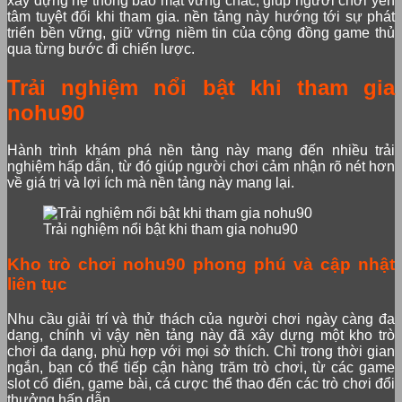
xây dựng hệ thống bảo mật vững chắc, giúp người chơi yên
tâm tuyệt đối khi tham gia. nền tảng này hướng tới sự phát
triển bền vững, giữ vững niềm tin của cộng đồng game thủ
qua từng bước đi chiến lược.
Trải nghiệm nổi bật khi tham gia
nohu90
Hành trình khám phá nền tảng này mang đến nhiều trải
nghiệm hấp dẫn, từ đó giúp người chơi cảm nhận rõ nét hơn
về giá trị và lợi ích mà nền tảng này mang lại.
Trải nghiệm nổi bật khi tham gia nohu90
Kho trò chơi nohu90 phong phú và cập nhật
liên tục
Nhu cầu giải trí và thử thách của người chơi ngày càng đa
dạng, chính vì vậy nền tảng này đã xây dựng một kho trò
chơi đa dạng, phù hợp với mọi sở thích. Chỉ trong thời gian
ngắn, bạn có thể tiếp cận hàng trăm trò chơi, từ các game
slot cổ điển, game bài, cá cược thể thao đến các trò chơi đổi
thưởng hấp dẫn.