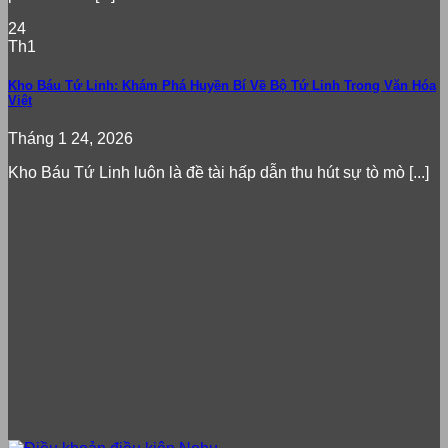
24
Th1
Kho Báu Tứ Linh: Khám Phá Huyền Bí Về Bộ Tứ Linh Trong Văn Hóa
Việt
Tháng 1 24, 2026
Kho Báu Tứ Linh luôn là đề tài hấp dẫn thu hút sự tò mò [...]