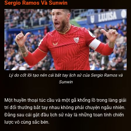
Sergio Ramos Và Sunwin
Lý do cốt lõi tạo nên cái bắt tay lịch sử của Sergio Ramos và
Sunwin
Một huyền thoại túc cầu và một gã khổng lồ trong làng giải
trí đổi thưởng bắt tay nhau không phải chuyện ngẫu nhiên.
Đằng sau cái gật đầu lịch sử này là những toan tính chiến
lược vô cùng sắc bén.