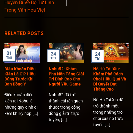
Huyền Bí Về Bộ Tứ Linh
Trong Văn Hóa Việt
RELATED POSTS
01
24
24
Th8
Th1
Th1
Điều Khoản Điều
Nohu52: Khám
Nổ Hũ Tài Xỉu:
Kiện Là Gì? Hiểu
Phá Nền Tảng Giải
Khám Phá Cách
Đúng Trước Khi
Trí Đỉnh Cao Cho
Chơi Hiệu Quả Và
Bạn Đồng Ý
Người Yêu Game
Bí Quyết Đạt
Thắng Cao
Điều khoản điều
Nohu52 đã trở
Nổ Hũ Tài Xỉu đã
kiện taị Nohu là
thành cái tên quen
trở thành một
những quy định đi
thuộc trong cộng
trong những trò
kèm khi ký hợp [...]
đồng giải trí trực
chơi casino trực
tuyến, [...]
tuyến [...]