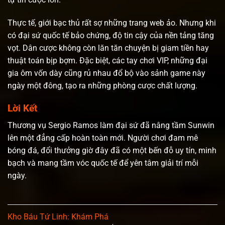
Thực tế, giới bạc thủ rất sợ những trang web ảo. Nhưng khi
có đại sứ quốc tế bảo chứng, độ tin cậy của nền tảng tăng
vọt. Dân cược không còn lăn tăn chuyện bị giam tiền hay
thuật toán bịp bợm. Đặc biệt, các tay chơi VIP, những đại
gia ôm vốn dày cũng rủ nhau đổ bộ vào sảnh game này
ngày một đông, tạo ra những phòng cược chất lượng.
Lời Kết
Thương vụ Sergio Ramos làm đại sứ đã nâng tầm Sunwin
lên một đẳng cấp hoàn toàn mới. Người chơi đam mê
bóng đá, đổi thưởng giờ đây đã có một bến đỗ uy tín, minh
bạch và mang tầm vóc quốc tế để yên tâm giải trí mỗi
ngày.
Kho Báu Tứ Linh: Khám Phá