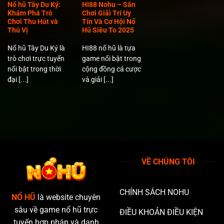
Nổ hũ Tây Du Ký:
HI88 Nohu – Sân
Khám Phá Trò
Chơi Giải Trí Uy
Chơi Thu Hút và
Tín Và Cơ Hội Nổ
Thú Vị
Hũ Siêu To 2025
Nổ hũ Tây Du Ký là
HI88 nổ hũ là tựa
trò chơi trực tuyến
game nổi bật trong
nổi bật trong thời
cộng đồng cá cược
đại [...]
và giải [...]
VỀ CHÚNG TÔI
CHÍNH SÁCH NOHU
NỔ HŨ
là website chuyên
sâu về game nổ hũ trực
ĐIỀU KHOẢN ĐIỀU KIỆN
tuyến hợp pháp và danh