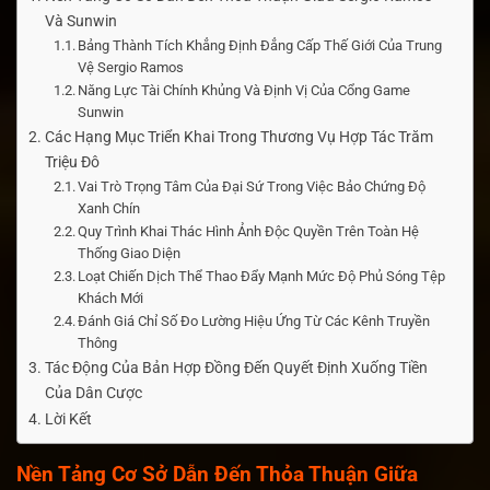
Và Sunwin
Bảng Thành Tích Khẳng Định Đẳng Cấp Thế Giới Của Trung
Vệ Sergio Ramos
Năng Lực Tài Chính Khủng Và Định Vị Của Cổng Game
Sunwin
Các Hạng Mục Triển Khai Trong Thương Vụ Hợp Tác Trăm
Triệu Đô
Vai Trò Trọng Tâm Của Đại Sứ Trong Việc Bảo Chứng Độ
Xanh Chín
Quy Trình Khai Thác Hình Ảnh Độc Quyền Trên Toàn Hệ
Thống Giao Diện
Loạt Chiến Dịch Thể Thao Đẩy Mạnh Mức Độ Phủ Sóng Tệp
Khách Mới
Đánh Giá Chỉ Số Đo Lường Hiệu Ứng Từ Các Kênh Truyền
Thông
Tác Động Của Bản Hợp Đồng Đến Quyết Định Xuống Tiền
Của Dân Cược
Lời Kết
Nền Tảng Cơ Sở Dẫn Đến Thỏa Thuận Giữa