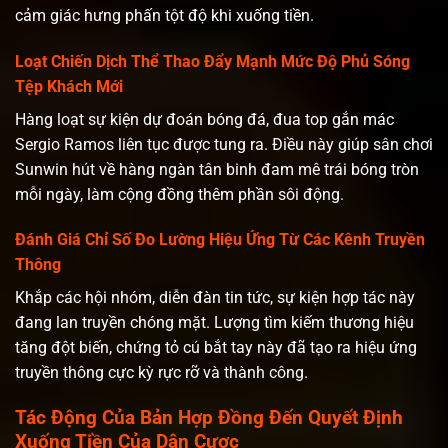
cảm giác hưng phấn tột độ khi xuống tiền.
Loạt Chiến Dịch Thể Thao Đẩy Mạnh Mức Độ Phủ Sóng
Tệp Khách Mới
Hàng loạt sự kiện dự đoán bóng đá, đua top gắn mác
Sergio Ramos liên tục được tung ra. Điều này giúp sân chơi
Sunwin hút về hàng ngàn tân binh đam mê trái bóng tròn
mỗi ngày, làm cộng đồng thêm phần sôi động.
Đánh Giá Chỉ Số Đo Lường Hiệu Ứng Từ Các Kênh Truyền
Thông
Khắp các hội nhóm, diễn đàn tin tức, sự kiện hợp tác này
đang lan truyền chóng mặt. Lượng tìm kiếm thương hiệu
tăng đột biến, chứng tỏ cú bắt tay này đã tạo ra hiệu ứng
truyền thông cực kỳ rực rỡ và thành công.
Tác Động Của Bản Hợp Đồng Đến Quyết Định
Xuống Tiền Của Dân Cược