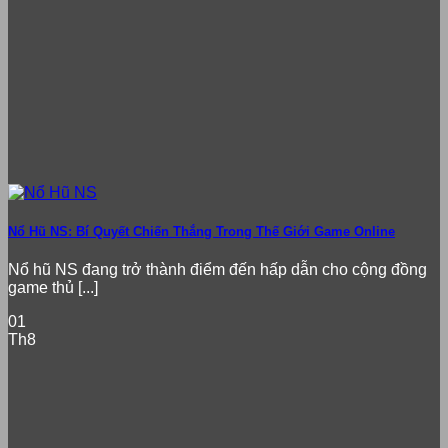
Nổ Hũ NS: Bí Quyết Chiến Thắng Trong Thế Giới Game Online
Nổ hũ NS đang trở thành điểm đến hấp dẫn cho cộng đồng
game thủ [...]
01
Th8