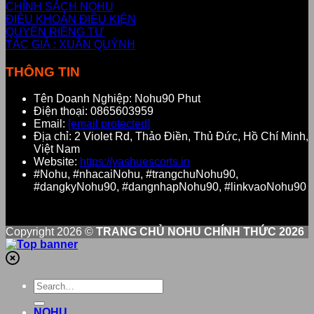
CHÍNH SÁCH NOHU
ĐIỀU KHOẢN ĐIỀU KIỆN
QUYỀN RIÊNG TƯ
TÁC GIẢ : XUÂN QUỲNH
THÔNG TIN
Tên Doanh Nghiệp: Nohu90 Phut
Điện thoại: 0865603959
Email:
[email protected]
Địa chỉ: 2 Violet Rd, Thảo Điền, Thủ Đức, Hồ Chí Minh,
Việt Nam
Website:
https://yashuescorts.in
#Nohu, #nhacaiNohu, #trangchuNohu90,
#dangkyNohu90, #dangnhapNohu90, #linkvaoNohu90
Copyright 2026 ©
TRANG CHỦ NOHU CHÍNH THỨC 2026
NOHU