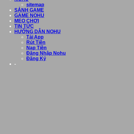
sitemap
SẢNH GAME
GAME NOHU
MẸO CHƠI
TIN TỨC
HƯỚNG DẪN NOHU
Tải App
Rút Tiền
Nạp Tiền
Đăng Nhập Nohu
Đăng Ký
-