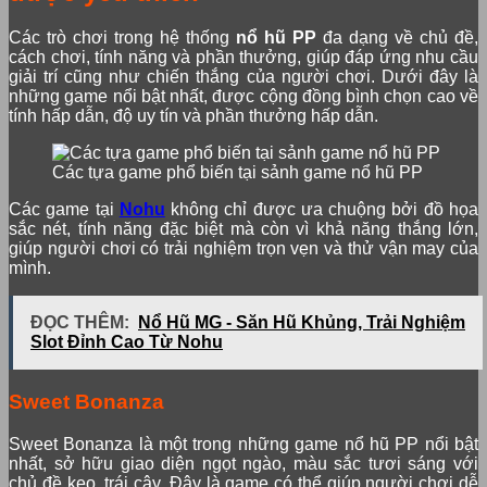
Các trò chơi trong hệ thống
nổ hũ PP
đa dạng về chủ đề,
cách chơi, tính năng và phần thưởng, giúp đáp ứng nhu cầu
giải trí cũng như chiến thắng của người chơi. Dưới đây là
những game nổi bật nhất, được cộng đồng bình chọn cao về
tính hấp dẫn, độ uy tín và phần thưởng hấp dẫn.
Các tựa game phổ biến tại sảnh game nổ hũ PP
Các game tại
Nohu
không chỉ được ưa chuộng bởi đồ họa
sắc nét, tính năng đặc biệt mà còn vì khả năng thắng lớn,
giúp người chơi có trải nghiệm trọn vẹn và thử vận may của
mình.
ĐỌC THÊM:
Nổ Hũ MG - Săn Hũ Khủng, Trải Nghiệm
Slot Đỉnh Cao Từ Nohu
Sweet Bonanza
Sweet Bonanza là một trong những game nổ hũ PP nổi bật
nhất, sở hữu giao diện ngọt ngào, màu sắc tươi sáng với
chủ đề kẹo, trái cây. Đây là game có thể giúp người chơi dễ