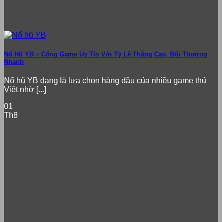
Nổ Hũ YB – Cổng Game Uy Tín Với Tỷ Lệ Thắng Cao, Đổi Thưởng
Nhanh
Nổ hũ YB đang là lựa chọn hàng đầu của nhiều game thủ
Việt nhờ [...]
01
Th8