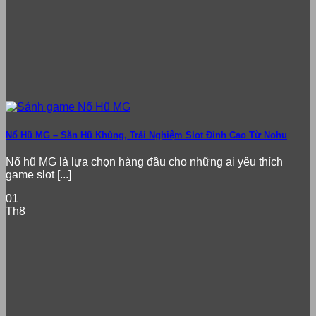
Nổ Hũ MG – Săn Hũ Khủng, Trải Nghiệm Slot Đỉnh Cao Từ Nohu
Nổ hũ MG là lựa chọn hàng đầu cho những ai yêu thích
game slot [...]
01
Th8