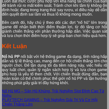
Luôn đặt mức cược phù hợp với khả năng tài chính của bạn
để tránh rủi ro mất kiểm soát. Tránh chơi khi tâm lý không ổn
định hoặc đang trong trạng thái say rượu, vì điều này dễ dẫn
đến quyết định sai lầm và thua lỗ không mong muốn.
Bên cạnh đó, hãy chú ý theo dõi các đợt “nổ hũ” lớn trong
game để nhận biết thời điểm thuận lợi, từ đó tăng cơ hội
giành chiến thắng với phần thưởng hấp dẫn. Việc quan sát
và lựa chọn thời điểm hợp lý sẽ giúp bạn chơi hiệu quả hơn.
Kết Luận
Nổ hũ PP
nổi bật với hệ thống game đa dạng, tính năng hấp
dẫn và tỷ lệ thắng cao, mang đến cơ hội chiến thắng lớn cho
người chơi. Để tận dụng tối đa tiềm năng này, việc hiểu rõ
quy luật chơi, quản lý ngân sách hợp lý và lựa chọn game
phù hợp là yếu tố then chốt. Với chiến thuật đúng đắn, bạn
hoàn toàn có thể chinh phục thế giới nổ hũ PP và tận hưởng
những phút giây giải trí đầy hứng khởi.
Nổ Hũ MG – Săn Hũ Khủng, Trải Nghiệm Slot Đỉnh Cao Từ
Nohu
PLAYTECH GAMING – Trải Nghiệm Giải Trí Và Cơ Hội
Chiến Thắng Lớn