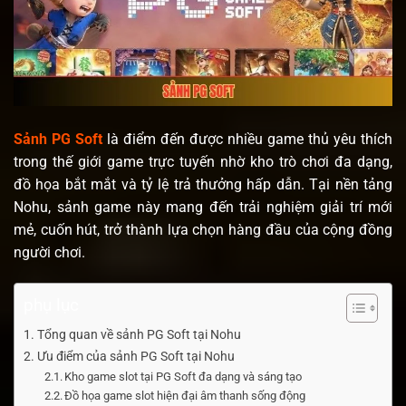
Sảnh PG Soft
là điểm đến được nhiều game thủ yêu thích
trong thế giới game trực tuyến nhờ kho trò chơi đa dạng,
đồ họa bắt mắt và tỷ lệ trả thưởng hấp dẫn. Tại nền tảng
Nohu, sảnh game này mang đến trải nghiệm giải trí mới
mẻ, cuốn hút, trở thành lựa chọn hàng đầu của cộng đồng
người chơi.
phụ lục
Tổng quan về sảnh PG Soft tại Nohu
Ưu điểm của sảnh PG Soft tại Nohu
Kho game slot tại PG Soft đa dạng và sáng tạo
Đồ họa game slot hiện đại âm thanh sống động