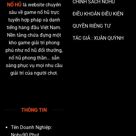
CHÍNH SÁCH NOHU
NỔ HŨ
là website chuyên
sâu về game nổ hũ trực
ĐIỀU KHOẢN ĐIỀU KIỆN
tuyến hợp pháp và danh
QUYỀN RIÊNG TƯ
tiếng hàng đầu Việt Nam.
Nền tảng chứa đựng một
TÁC GIẢ : XUÂN QUỲNH
kho game giải trí phong
phú như nổ hũ đổi thưởng,
nổ hũ phong thần... sẵn
sàng phục vụ mọi nhu cầu
giải trí của người chơi.
THÔNG TIN
Tên Doanh Nghiệp:
Nohu90 Phut