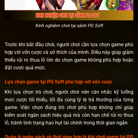
Kinh nghiệm chơi tại sảnh PG Soft
Trước khi bắt đầu chơi, người chơi cần lựa chọn game phù
hợp với vốn cược và sở thích của mình. Điều này giúp giảm
thiểu rủi ro thua lỗ lớn do chọn game không phù hợp hoặc
đặt cược quá mức.
Lựa chọn game tại PG Soft phù hợp với vốn cược
Khi lựa chọn trò chơi, người chơi nên cân nhắc kỹ lưỡng
mức cược tối thiểu, tối đa cùng tỷ lệ trả thưởng của từng
game. Việc chọn đúng trò chơi phù hợp không chỉ giúp
kiểm soát ngân sách hiệu quả mà còn hạn chế rủi ro thua
lỗ, tránh tình trạng hao hụt tài chính trong thời gian ngắn.
Quản lý ngân sách và thời gian hợp lý khi chơi game tại PG