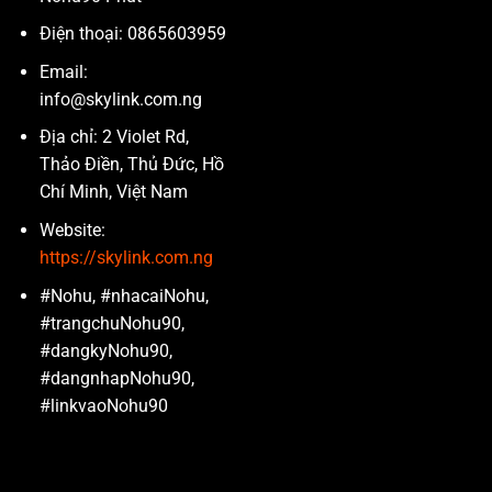
Điện thoại: 0865603959
Email:
info@skylink.com.ng
Địa chỉ: 2 Violet Rd,
Thảo Điền, Thủ Đức, Hồ
Chí Minh, Việt Nam
Website:
https://skylink.com.ng
#Nohu, #nhacaiNohu,
#trangchuNohu90,
#dangkyNohu90,
#dangnhapNohu90,
#linkvaoNohu90