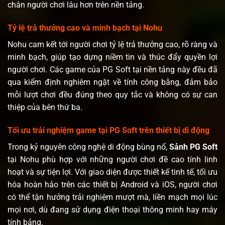
chân người chơi lâu hơn trên nền tảng.
Tỷ lệ trả thưởng cao và minh bạch tại Nohu
Nohu cam kết tới người chơi tỷ lệ trả thưởng cao, rõ ràng và
minh bạch, giúp tạo dựng niềm tin và thúc đẩy quyền lợi
người chơi. Các game của PG Soft tại nền tảng này đều đã
qua kiểm định nghiêm ngặt về tính công bằng, đảm bảo
mỗi lượt chơi đều đúng theo quy tắc và không có sự can
thiệp của bên thứ ba.
Tối ưu trải nghiệm game tại PG Soft trên thiết bị di động
Trong kỷ nguyên công nghệ di động bùng nổ,
Sảnh PG Soft
tại Nohu phù hợp với những người chơi đề cao tính linh
hoạt và sự tiện lợi. Với giao diện được thiết kế tinh tế, tối ưu
hóa hoàn hảo trên các thiết bị Android và iOS, người chơi
có thể tận hưởng trải nghiệm mượt mà, liền mạch mọi lúc
mọi nơi, dù đang sử dụng điện thoại thông minh hay máy
tính bảng.