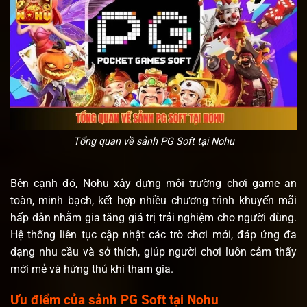
Tổng quan về sảnh PG Soft tại Nohu
Bên cạnh đó, Nohu xây dựng môi trường chơi game an
toàn, minh bạch, kết hợp nhiều chương trình khuyến mãi
hấp dẫn nhằm gia tăng giá trị trải nghiệm cho người dùng.
Hệ thống liên tục cập nhật các trò chơi mới, đáp ứng đa
dạng nhu cầu và sở thích, giúp người chơi luôn cảm thấy
mới mẻ và hứng thú khi tham gia.
Ưu điểm của sảnh PG Soft tại Nohu