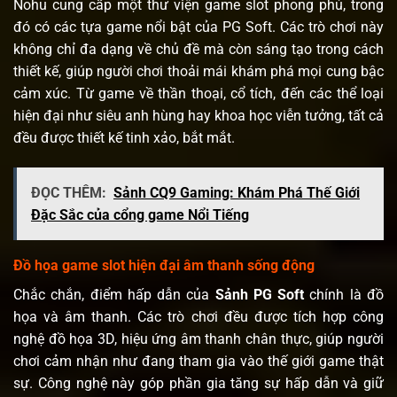
Nohu cung cấp một thư viện game slot phong phú, trong
đó có các tựa game nổi bật của PG Soft. Các trò chơi này
không chỉ đa dạng về chủ đề mà còn sáng tạo trong cách
thiết kế, giúp người chơi thoải mái khám phá mọi cung bậc
cảm xúc. Từ game về thần thoại, cổ tích, đến các thể loại
hiện đại như siêu anh hùng hay khoa học viễn tưởng, tất cả
đều được thiết kế tinh xảo, bắt mắt.
ĐỌC THÊM:
Sảnh CQ9 Gaming: Khám Phá Thế Giới
Đặc Sắc của cổng game Nổi Tiếng
Đồ họa game slot hiện đại âm thanh sống động
Chắc chắn, điểm hấp dẫn của
Sảnh PG Soft
chính là đồ
họa và âm thanh. Các trò chơi đều được tích hợp công
nghệ đồ họa 3D, hiệu ứng âm thanh chân thực, giúp người
chơi cảm nhận như đang tham gia vào thế giới game thật
sự. Công nghệ này góp phần gia tăng sự hấp dẫn và giữ