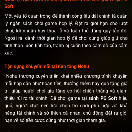
Soft
Một yếu tố quan trọng để thành công lâu dài chính là quản
lý ngân sách chơi game hợp lý. Đặt ra giới hạn cho lượt
chơi, lợi nhuận hay thua lỗ và tuân thủ đúng quy tắc đó.
Ngoài ra, dành thời gian hợp lý để chơi cũng giúp giữ cho
tinh thần luôn tỉnh táo, tránh bị cuốn theo cám dỗ của cảm
xúc.
Tận dụng khuyến mãi tại nền tảng Nohu
Nohu thường xuyên triển khai nhiều chương trình khuyến
mãi hấp dẫn như hoàn tiền, thưởng thêm hay quà tặng giá
trị, giúp người chơi gia tăng cơ hội chiến thắng và giảm
thiểu rủi ro tài chính. Để chơi game tại
sảnh PG Soft
hiệu
quả, người chơi nên lựa chọn trò chơi phù hợp với khả
năng tài chính và sở thích cá nhân, chủ động đặt ra giới
hạn về số tiền cược cũng như thời gian tham gia.