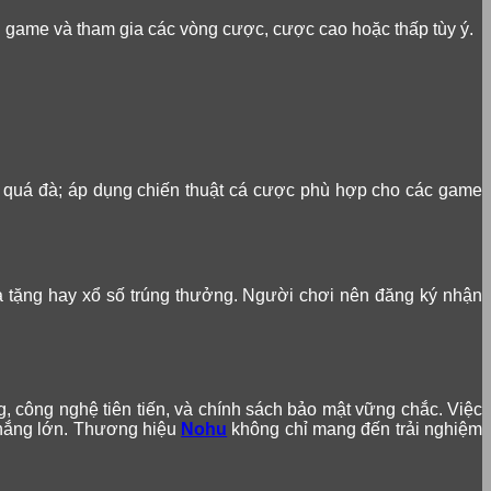
ơi game và tham gia các vòng cược, cược cao hoặc thấp tùy ý.
hơi quá đà; áp dụng chiến thuật cá cược phù hợp cho các game
 tặng hay xổ số trúng thưởng. Người chơi nên đăng ký nhận
 công nghệ tiên tiến, và chính sách bảo mật vững chắc. Việc
 thắng lớn. Thương hiệu
Nohu
không chỉ mang đến trải nghiệm