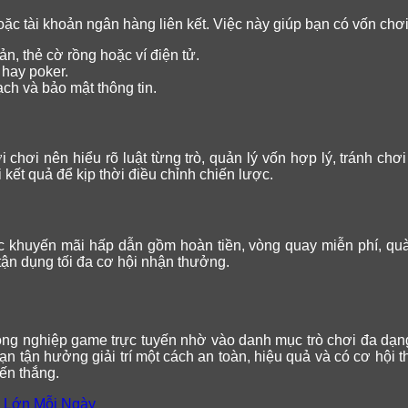
hoặc tài khoản ngân hàng liên kết. Việc này giúp bạn có vốn ch
, thẻ cờ rồng hoặc ví điện tử.
 hay poker.
ch và bảo mật thông tin.
i chơi nên hiểu rõ luật từng trò, quản lý vốn hợp lý, tránh c
 kết quả để kịp thời điều chỉnh chiến lược.
 khuyến mãi hấp dẫn gồm hoàn tiền, vòng quay miễn phí, quà
tận dụng tối đa cơ hội nhận thưởng.
g nghiệp game trực tuyến nhờ vào danh mục trò chơi đa dạng,
ạn tận hưởng giải trí một cách an toàn, hiệu quả và có cơ hội
iến thắng.
g Lớn Mỗi Ngày