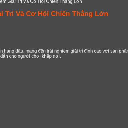
m Giải Trí Và Cơ Hội Chiến Thắng Lớn
 Trí Và Cơ Hội Chiến Thắng Lớn
n hàng đầu, mang đến trải nghiệm giải trí đỉnh cao với sản phẩ
p dẫn cho người chơi khắp nơi.