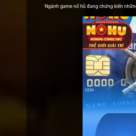
Ngành game nổ hũ đang chứng kiến những c