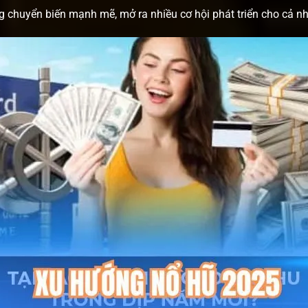
huyển biến mạnh mẽ, mở ra nhiều cơ hội phát triển cho cả nh