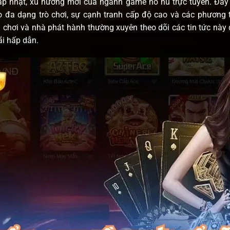
ập nhật, xu hướng mới của ngành game nổ hũ trực tuyến. Đây là
vào đa dạng trò chơi, sự cạnh tranh cấp độ cao và các phươn
ời chơi và nhà phát hành thường xuyên theo dõi các tin tức nà
i hấp dẫn.