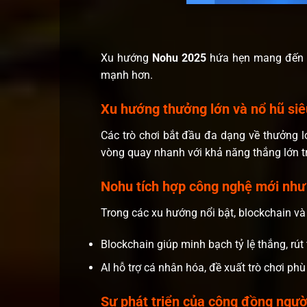
Xu hướng
Nohu 2025
hứa hẹn mang đến nh
mạnh hơn.
Xu hướng thưởng lớn và nổ hũ siê
Các trò chơi bắt đầu đa dạng về thưởng lớ
vòng quay nhanh với khả năng thắng lớn tr
Nohu tích hợp công nghệ mới như
Trong các xu hướng nổi bật, blockchain và 
Blockchain giúp minh bạch tỷ lệ thắng, rút
AI hỗ trợ cá nhân hóa, đề xuất trò chơi ph
Sự phát triển của cộng đồng ngườ