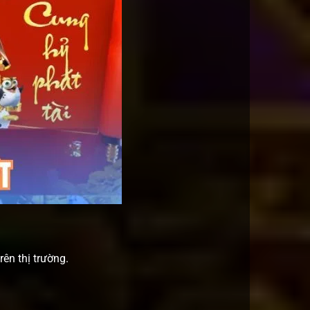
ên thị trường.