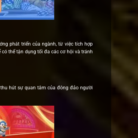
g phát triển của ngành, từ việc tích hợp
có thể tận dụng tối đa các cơ hội và tránh
, thu hút sự quan tâm của đông đảo người