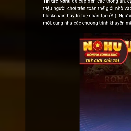
Tin tức Nohu
đề cập đến các thông tin, c
triệu người chơi trên toàn thế giới nhờ 
blockchain hay trí tuệ nhân tạo (AI). Ngư
mới, cũng như các chương trình khuyến mã