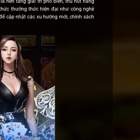
 nền tảng giải trí phổ biến, thu hút hàng
g thức thưởng thức hiện đại như công nghệ
y để cập nhật các xu hướng mới, chính sách