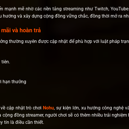
ển mạnh mẽ nhờ các nền tảng streaming như Twitch, YouTube. S
 xu hướng và xây dựng cộng đồng vững chắc, đồng thời mở ra nh
 mãi và hoàn trả
ưởng thường xuyên được cập nhật để phù hợp với luật pháp trạ
tiên.
ới hạn thưởng
 về cập nhật trò chơi
Nohu
, sự kiện lớn, xu hướng công nghệ v
và cộng đồng streamer, người chơi sẽ có thêm nhiều trải nghiệm
 tín là điều cần thiết.